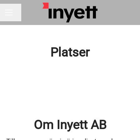
Dela sidan
KARRIÄRMENY
Platser
Helsingborg
Om Inyett AB