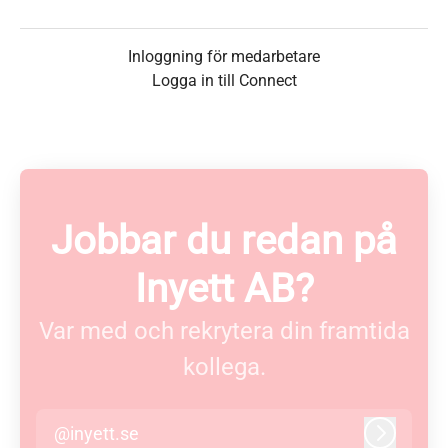
Inloggning för medarbetare
Logga in till Connect
Jobbar du redan på
Inyett AB?
Var med och rekrytera din framtida
kollega.
@inyett.se
Logga in