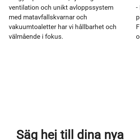
ventilation och unikt avloppssystem
-
med matavfallskvarnar och
p
vakuumtoaletter har vi hållbarhet och
F
välmående i fokus.
o
Säg hej till dina nya