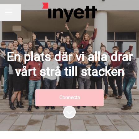
Dela sidan
KARRIÄRMENY
En plats där vi alla drar
vårt strå till stacken
Connecta
Skrolla för mer innehåll