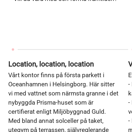
Location, location, location
V
Vårt kontor finns på första parkett i
E
Oceanhamnen i Helsingborg. Här sitter
-
vi med vattnet som närmsta granne i det
k
nybyggda Prisma-huset som är
-
certifierat enligt Miljöbyggnad Guld.
v
Med bland annat solceller på taket,
-
utegym på terrassen, självreglerande